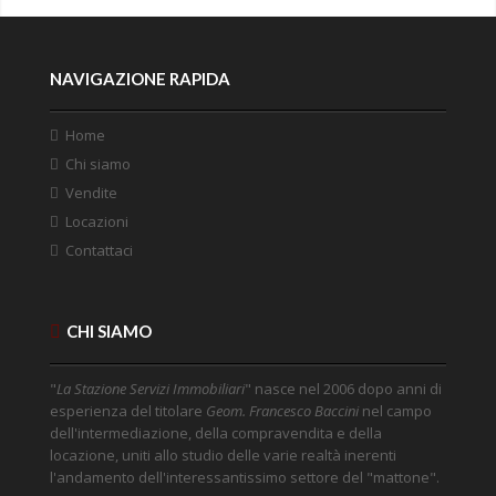
NAVIGAZIONE RAPIDA
Home
Chi siamo
Vendite
Locazioni
Contattaci
CHI SIAMO
"
La Stazione Servizi Immobiliari
" nasce nel 2006 dopo anni di
esperienza del titolare
Geom. Francesco Baccini
nel campo
dell'intermediazione, della compravendita e della
locazione, uniti allo studio delle varie realtà inerenti
l'andamento dell'interessantissimo settore del "mattone".