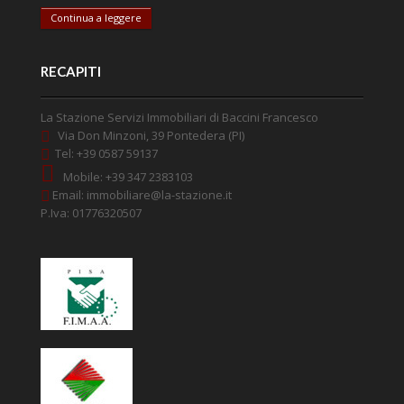
Continua a leggere
RECAPITI
La Stazione Servizi Immobiliari di Baccini Francesco
Via Don Minzoni, 39 Pontedera (PI)
Tel: +39 0587 59137
Mobile: +39 347 2383103
Email:
immobiliare@la-stazione.it
P.Iva: 01776320507